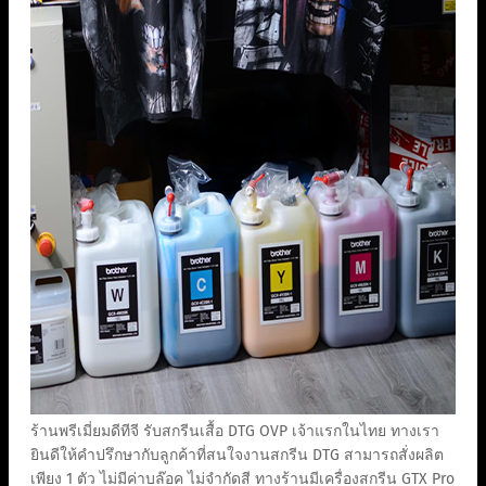
ร้านพรีเมี่ยมดีทีจี รับสกรีนเสื้อ DTG OVP เจ้าแรกในไทย ทางเรา
ยินดีให้คำปรึกษากับลูกค้าที่สนใจงานสกรีน DTG สามารถสั่งผลิต
เพียง 1 ตัว ไม่มีค่าบล๊อค ไม่จำกัดสี ทางร้านมีเครื่องสกรีน GTX Pro