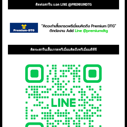
ติดต่อสกรีน แอด LINE @PREMIUMDTG
คิดจะสกรีนเสื้อเกรดพรีเมี่ยมคิดถึงพรีเมี่ยมดีทีจี