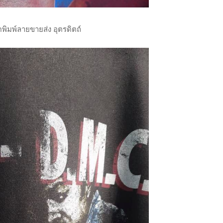
ืดพิมพ์ลายขายส่ง อุตรดิตถ์