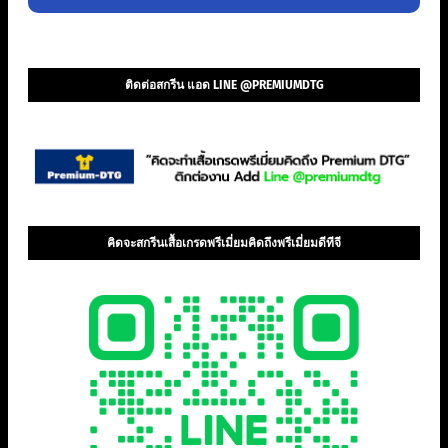
ติดต่อสกรีน แอด LINE @PREMIUMDTG
คิดจะสกรีนเสื้อเกรดพรีเมี่ยมคิดถึงพรีเมี่ยมดีทีจี