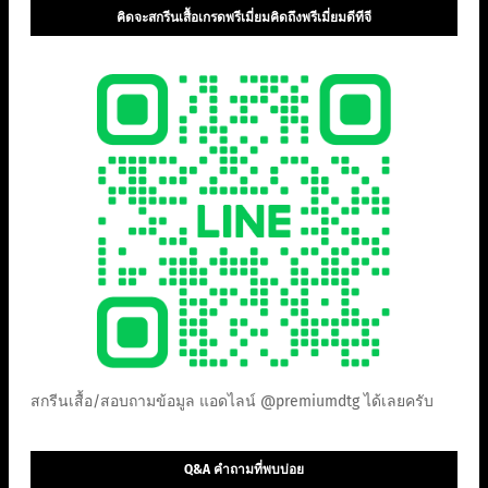
คิดจะสกรีนเสื้อเกรดพรีเมี่ยมคิดถึงพรีเมี่ยมดีทีจี
สกรีนเสื้อ/สอบถามข้อมูล แอดไลน์ @premiumdtg ได้เลยครับ
Q&A คำถามที่พบบ่อย