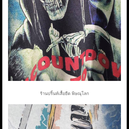
ร้านปริ้นท์เสื้อยืด พิษณุโลก