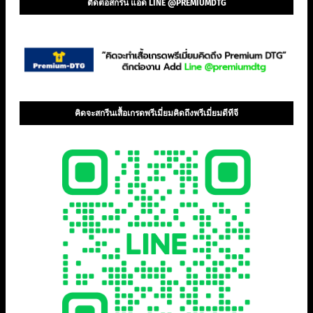
ติดต่อสกรีน แอด LINE @PREMIUMDTG
คิดจะสกรีนเสื้อเกรดพรีเมี่ยมคิดถึงพรีเมี่ยมดีทีจี