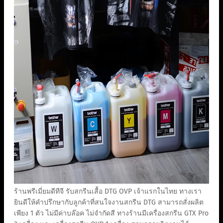
ร้านพรีเมี่ยมดีทีจี รับสกรีนเสื้อ DTG OVP เจ้าแรกในไทย ทางเรา
ยินดีให้คำปรึกษากับลูกค้าที่สนใจงานสกรีน DTG สามารถสั่งผลิต
เพียง 1 ตัว ไม่มีค่าบล๊อค ไม่จำกัดสี ทางร้านมีเครื่องสกรีน GTX Pro