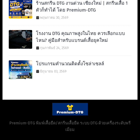
ร้านสกรีน DTG งานด่วน เชียงใหม่ | สกรีนเสื้อ 1
ตัวก็ทำได้ โดย Premium-DTG
พฤษภาคม 30, 2569
โรงงาน DTG คุณภาพสูงในไทย ควรเลือกแบบ
ไหน? คู่มือสำหรับแบรนด์เสื้อยุคใหม่
กุมภาพันธ์ 24, 2569
โปรแกรมคำนวณติดตั้งโซล่าเซลล์
มิถุนายน 03, 2569
Premium-DTG พิมพ์เสื้อยืด/สกรีนเสื้อยืด ระบบ DTG ด้วยเครื่องระดับพรี
เมี่ยม