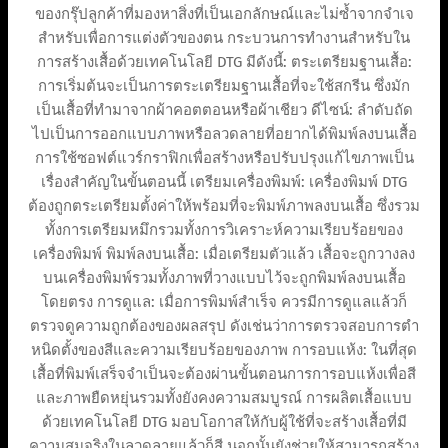
ของกรุ๊ปลูกค้าที่มองหาสิ่งที่เป็นเอกลักษณ์และไม่ซ้ำจากจำเจ
สำหรับเพื่อการแต่งตัวของตน กระบวนการทำงานสำหรับใน
การสร้างเสื้อด้วยเทคโนโลยี DTG มีดังนี้: ตระเตรียมฐานเสื้อ:
การเริ่มต้นจะเป็นการตระเตรียมฐานเสื้อที่จะใช้สกรีน ซึ่งมัก
เป็นเสื้อที่ทำมาจากผ้าคอตตอนหรือผ้าเชียว ดีไซน์: ลำดับถัด
ไปเป็นการออกแบบภาพหรือลวดลายที่อยากได้พิมพ์ลงบนเสื้อ
การใช้ซอฟต์แวร์กราฟิกเพื่อสร้างหรือปรับปรุงแก้ไขภาพเป็น
เรื่องสำคัญในขั้นตอนนี้ เตรียมเครื่องพิมพ์: เครื่องพิมพ์ DTG
ต้องถูกตระเตรียมตั้งค่าให้พร้อมที่จะพิมพ์ภาพลงบนเสื้อ ซึ่งรวม
ทั้งการเตรียมหมึกรวมทั้งการวิเคราะห์ความเรียบร้อยของ
เครื่องพิมพ์ พิมพ์ลงบนเสื้อ: เมื่อเตรียมตัวแล้ว เสื้อจะถูกวางลง
บนเครื่องพิมพ์รวมทั้งภาพที่วางแบบไว้จะถูกพิมพ์ลงบนเสื้อ
โดยตรง การดูแล: เมื่อการพิมพ์สำเร็จ ควรมีการดูแลแล้วก็
ตรวจดูความถูกต้องของผลสรุป ดังเช่นว่าการตรวจสอบการตำ
หนิดตั้งของสีและความเรียบร้อยของภาพ การอบแห้ง: ในที่สุด
เสื้อที่พิมพ์เสร็จจำเป็นจะต้องผ่านขั้นตอนการการอบแห้งเพื่อสี
และภาพยืดหยุ่นรวมทั้งยังคงความสมบูรณ์ การผลิตเสื้อแบบ
ด้วยเทคโนโลยี DTG มอบโอกาสให้กับผู้ใช้ที่จะสร้างเสื้อที่มี
ความสมจริงในลวดลายแล้วก็สี นอกนั้นยังช่วยให้สามารถสร้าง