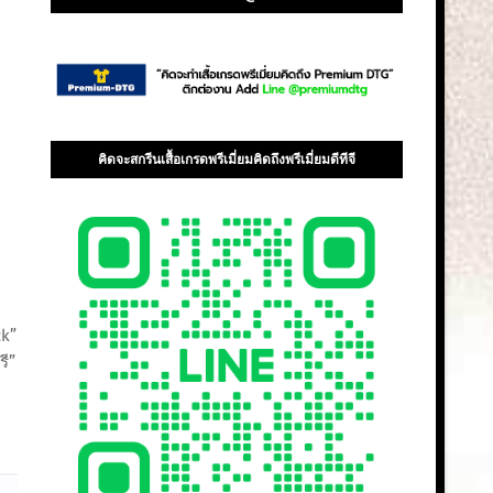
คิดจะสกรีนเสื้อเกรดพรีเมี่ยมคิดถึงพรีเมี่ยมดีทีจี
ck”
รี”