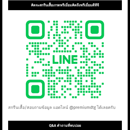
คิดจะสกรีนเสื้อเกรดพรีเมี่ยมคิดถึงพรีเมี่ยมดีทีจี
สกรีนเสื้อ/สอบถามข้อมูล แอดไลน์ @premiumdtg ได้เลยครับ
Q&A คำถามที่พบบ่อย