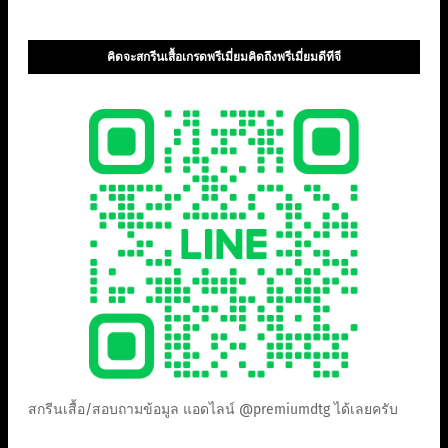
คิดจะสกรีนเสื้อเกรดพรีเมี่ยมคิดถึงพรีเมี่ยมดีทีจี
สกรีนเสื้อ/สอบถามข้อมูล แอดไลน์ @premiumdtg ได้เลยครับ