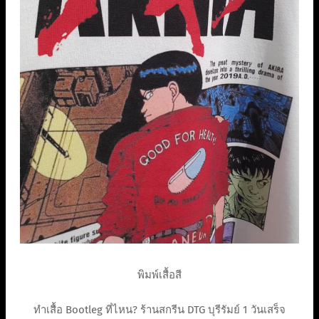
พิมพ์เสื้อสี
ทำเสื้อ Bootleg ที่ไหน? ร้านสกรีน DTG บุรีรัมย์ 1 วันเสร็จ