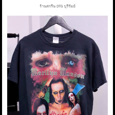
ร้านสกรีน DTG บุรีรัมย์