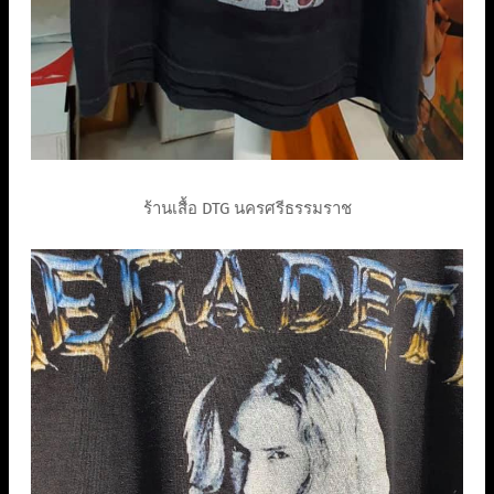
ร้านเสื้อ DTG นครศรีธรรมราช