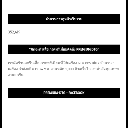
จำนวนการดูหน้าเว็บรวม
352,419
“คิดจะทำเสื้อเกรดพรีเมี่ยมคิดถึง PREMIUM DTG”
เราคือร้านสกรีนเสื้อเกรดพรีเมี่ยมที่ใช้เครื่อง GTX Pro Bluk จำนวน 5
เครื่อง กำลังผลิต 15-24 ชม. งานหลัก 1,000 ตัวเสร็จไว เรามั่นใจคุณภาพ
งานสกรีน
PREMIUM-DTG - FACEBOOK