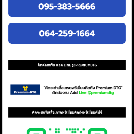
ติดต่อสกรีน แอด LINE @PREMIUMDTG
คิดจะสกรีนเสื้อเกรดพรีเมี่ยมคิดถึงพรีเมี่ยมดีทีจี