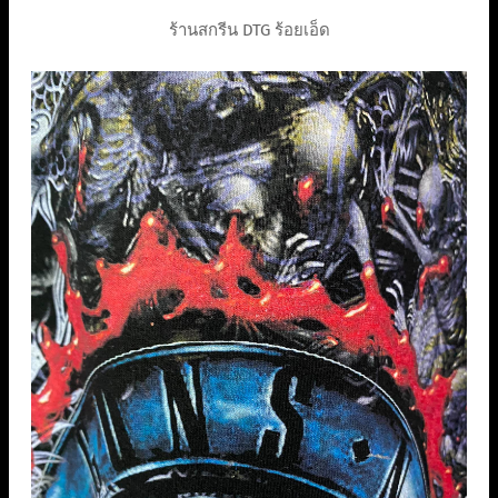
ร้านสกรีน DTG ร้อยเอ็ด