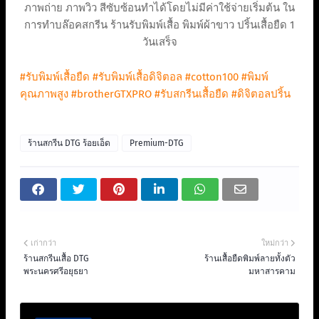
ภาพถ่าย ภาพวิว สีซับซ้อนทำได้โดยไม่มีค่าใช้จ่ายเริ่มต้น ใน
การทำบล๊อคสกรีน ร้านรับพิมพ์เสื้อ พิมพ์ผ้าขาว ปริ้นเสื้อยืด 1
วันเสร็จ
#รับพิมพ์เสื้อยืด
#รับพิมพ์เสื้อดิจิตอล
#cotton100
#พิมพ์
คุณภาพสูง
#brotherGTXPRO
#รับสกรีนเสื้อยืด
#ดิจิตอลปริ้น
ร้านสกรีน DTG ร้อยเอ็ด
Premium-DTG
เก่ากว่า
ใหม่กว่า
ร้านสกรีนเสื้อ DTG
ร้านเสื้อยืดพิมพ์ลายทั้งตัว
พระนครศรีอยุธยา
มหาสารคาม