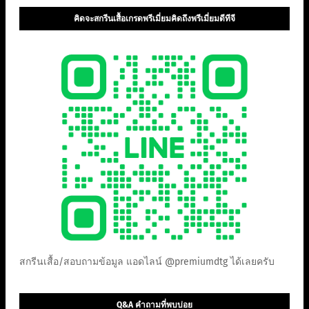
คิดจะสกรีนเสื้อเกรดพรีเมี่ยมคิดถึงพรีเมี่ยมดีทีจี
สกรีนเสื้อ/สอบถามข้อมูล แอดไลน์ @premiumdtg ได้เลยครับ
Q&A คำถามที่พบบ่อย