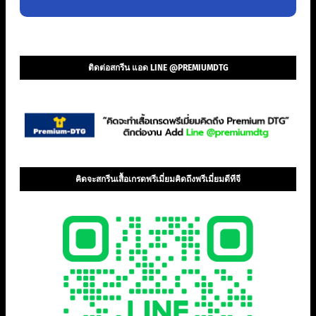
ติดต่อสกรีน แอด LINE @PREMIUMDTG
คิดจะสกรีนเสื้อเกรดพรีเมี่ยมคิดถึงพรีเมี่ยมดีทีจี