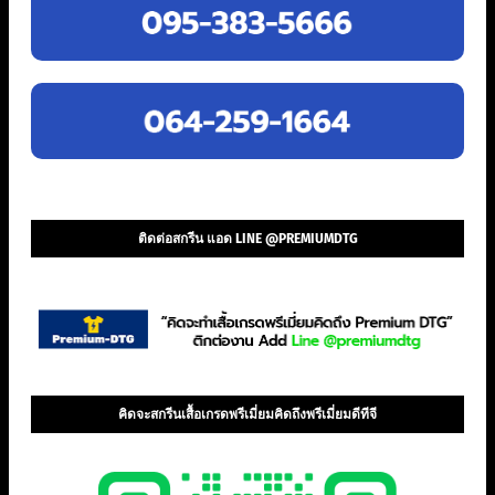
ติดต่อสกรีน แอด LINE @PREMIUMDTG
คิดจะสกรีนเสื้อเกรดพรีเมี่ยมคิดถึงพรีเมี่ยมดีทีจี