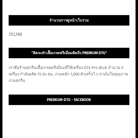
จำนวนการดูหน้าเว็บรวม
352,168
“คิดจะทำเสื้อเกรดพรีเมี่ยมคิดถึง PREMIUM DTG”
เราคือร้านสกรีนเสื้อเกรดพรีเมี่ยมที่ใช้เครื่อง GTX Pro Bluk จำนวน 5
เครื่อง กำลังผลิต 15-24 ชม. งานหลัก 1,000 ตัวเสร็จไว เรามั่นใจคุณภาพ
งานสกรีน
PREMIUM-DTG - FACEBOOK