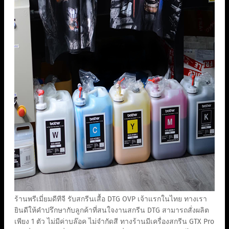
ร้านพรีเมี่ยมดีทีจี รับสกรีนเสื้อ DTG OVP เจ้าแรกในไทย ทางเรา
ยินดีให้คำปรึกษากับลูกค้าที่สนใจงานสกรีน DTG สามารถสั่งผลิต
เพียง 1 ตัว ไม่มีค่าบล๊อค ไม่จำกัดสี ทางร้านมีเครื่องสกรีน GTX Pro