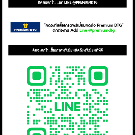
ติดต่อสกรีน แอด LINE @PREMIUMDTG
คิดจะสกรีนเสื้อเกรดพรีเมี่ยมคิดถึงพรีเมี่ยมดีทีจี