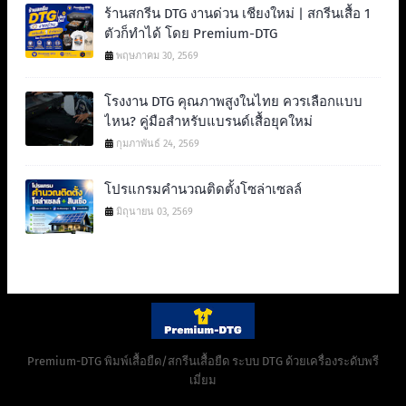
ร้านสกรีน DTG งานด่วน เชียงใหม่ | สกรีนเสื้อ 1
ตัวก็ทำได้ โดย Premium-DTG
พฤษภาคม 30, 2569
โรงงาน DTG คุณภาพสูงในไทย ควรเลือกแบบ
ไหน? คู่มือสำหรับแบรนด์เสื้อยุคใหม่
กุมภาพันธ์ 24, 2569
โปรแกรมคำนวณติดตั้งโซล่าเซลล์
มิถุนายน 03, 2569
Premium-DTG พิมพ์เสื้อยืด/สกรีนเสื้อยืด ระบบ DTG ด้วยเครื่องระดับพรี
เมี่ยม