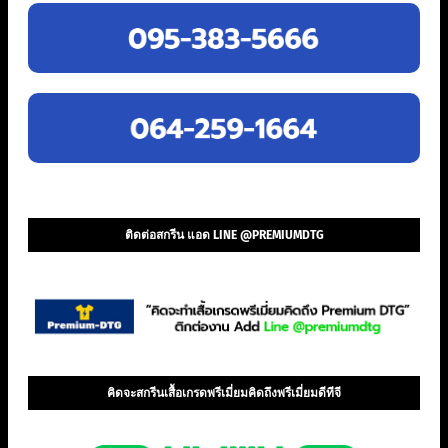
ติดต่อสกรีน แอด LINE @PREMIUMDTG
คิดจะสกรีนเสื้อเกรดพรีเมี่ยมคิดถึงพรีเมี่ยมดีทีจี