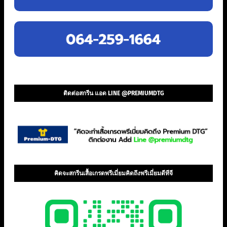
ติดต่อสกรีน แอด LINE @PREMIUMDTG
คิดจะสกรีนเสื้อเกรดพรีเมี่ยมคิดถึงพรีเมี่ยมดีทีจี