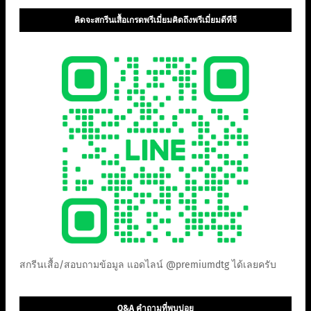
คิดจะสกรีนเสื้อเกรดพรีเมี่ยมคิดถึงพรีเมี่ยมดีทีจี
สกรีนเสื้อ/สอบถามข้อมูล แอดไลน์ @premiumdtg ได้เลยครับ
Q&A คำถามที่พบบ่อย