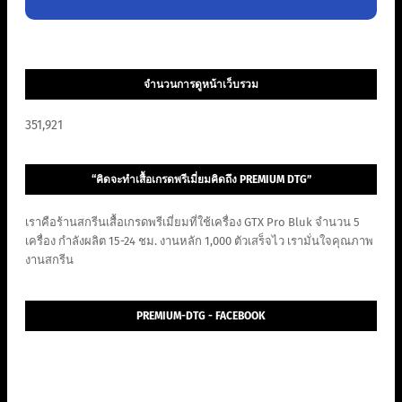
จำนวนการดูหน้าเว็บรวม
351,921
“คิดจะทำเสื้อเกรดพรีเมี่ยมคิดถึง PREMIUM DTG”
เราคือร้านสกรีนเสื้อเกรดพรีเมี่ยมที่ใช้เครื่อง GTX Pro Bluk จำนวน 5
เครื่อง กำลังผลิต 15-24 ชม. งานหลัก 1,000 ตัวเสร็จไว เรามั่นใจคุณภาพ
งานสกรีน
PREMIUM-DTG - FACEBOOK