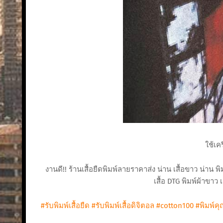
ใช้เค
งานดี!! ร้านเสื้อยืดพิมพ์ลายราคาส่ง น่าน เสื้อขาว น่าน 
เสื้อ DTG พิมพ์ผ้าขาว 
#รับพิมพ์เสื้อยืด
#รับพิมพ์เสื้อดิจิตอล
#cotton100
#พิมพ์ค