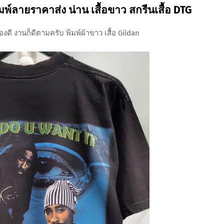
ดพิมพ์ลายราคาส่ง น่าน เสื้อขาว สกรีนเสื้อ DTG
องดี งานก็ดีตามครับ พิมพ์ผ้าขาว เสื้อ Gildan