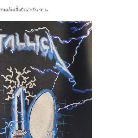
านผลิตเสื้อยืดสกรีน น่าน