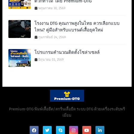
ตัวก็ทำได้ โดย Premium-DTG
พฤษภาคม 30, 2569
โรงงาน DTG คุณภาพสูงในไทย ควรเลือกแบบ
ไหน? คู่มือสำหรับแบรนด์เสื้อยุคใหม่
กุมภาพันธ์ 24, 2569
โปรแกรมคำนวณติดตั้งโซล่าเซลล์
มิถุนายน 03, 2569
Premium-DTG พิมพ์เสื้อยืด/สกรีนเสื้อยืด ระบบ DTG ด้วยเครื่องระดับพรี
เมี่ยม