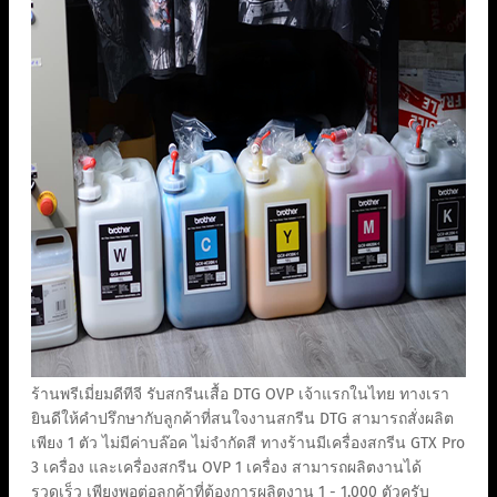
ร้านพรีเมี่ยมดีทีจี รับสกรีนเสื้อ DTG OVP เจ้าแรกในไทย ทางเรา
ยินดีให้คำปรึกษากับลูกค้าที่สนใจงานสกรีน DTG สามารถสั่งผลิต
เพียง 1 ตัว ไม่มีค่าบล๊อค ไม่จำกัดสี ทางร้านมีเครื่องสกรีน GTX Pro
3 เครื่อง และเครื่องสกรีน OVP 1 เครื่อง สามารถผลิตงานได้
รวดเร็ว เพียงพอต่อลูกค้าที่ต้องการผลิตงาน 1 - 1,000 ตัวครับ