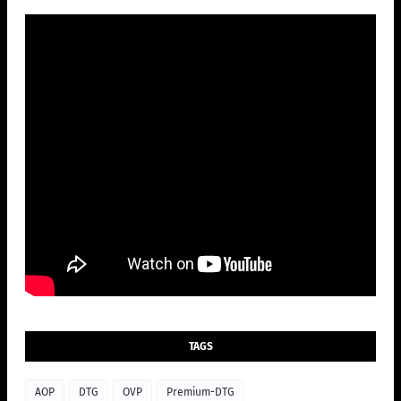
TAGS
AOP
DTG
OVP
Premium-DTG