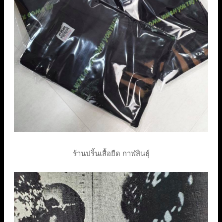
ร้านปริ้นเสื้อยืด กาฬสินธุ์