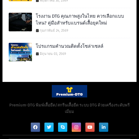
พฤษภาคม 30, 2569
โรงงาน DTG คุณภาพสูงในไทย ควรเลือกแบบ
ไหน? คู่มือสำหรับแบรนด์เสื้อยุคใหม่
กุมภาพันธ์ 24, 2569
โปรแกรมคำนวณติดตั้งโซล่าเซลล์
มิถุนายน 03, 2569
Premium-DTG พิมพ์เสื้อยืด/สกรีนเสื้อยืด ระบบ DTG ด้วยเครื่องระดับพรี
เมี่ยม