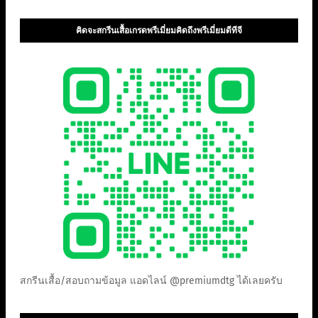
คิดจะสกรีนเสื้อเกรดพรีเมี่ยมคิดถึงพรีเมี่ยมดีทีจี
สกรีนเสื้อ/สอบถามข้อมูล แอดไลน์ @premiumdtg ได้เลยครับ