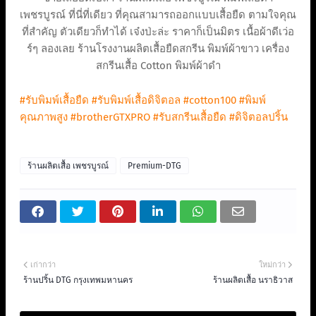
เพชรบูรณ์ ที่นี่ที่เดียว ที่คุณสามารถออกแบบเสื้อยืด ตามใจคุณ
ที่สำคัญ ตัวเดียวก็ทำได้ เจ๋งป่ะล่ะ ราคาก็เป็นมิตร เนื้อผ้าดีเว่อ
ร์ๆ ลองเลย ร้านโรงงานผลิตเสื้อยืดสกรีน พิมพ์ผ้าขาว เครื่อง
สกรีนเสื้อ Cotton พิมพ์ผ้าดำ
#รับพิมพ์เสื้อยืด
#รับพิมพ์เสื้อดิจิตอล
#cotton100
#พิมพ์
คุณภาพสูง
#brotherGTXPRO
#รับสกรีนเสื้อยืด
#ดิจิตอลปริ้น
ร้านผลิตเสื้อ เพชรบูรณ์
Premium-DTG
เก่ากว่า
ใหม่กว่า
ร้านปริ้น DTG กรุงเทพมหานคร
ร้านผลิตเสื้อ นราธิวาส