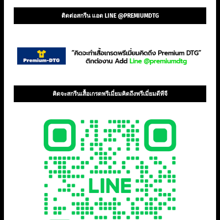
ติดต่อสกรีน แอด LINE @PREMIUMDTG
คิดจะสกรีนเสื้อเกรดพรีเมี่ยมคิดถึงพรีเมี่ยมดีทีจี