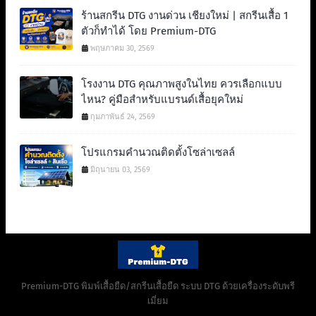
ร้านสกรีน DTG งานด่วน เชียงใหม่ | สกรีนเสื้อ 1
ตัวก็ทำได้ โดย Premium-DTG
พฤษภาคม 30, 2569
โรงงาน DTG คุณภาพสูงในไทย ควรเลือกแบบ
ไหน? คู่มือสำหรับแบรนด์เสื้อยุคใหม่
กุมภาพันธ์ 24, 2569
โปรแกรมคำนวณติดตั้งโซล่าเซลล์
มิถุนายน 03, 2569
Premium-DTG พิมพ์เสื้อยืด/สกรีนเสื้อยืด ระบบ DTG ด้วยเครื่องระดับพรี
เมี่ยม