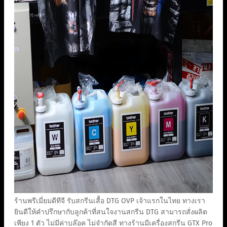
ร้านพรีเมี่ยมดีทีจี รับสกรีนเสื้อ DTG OVP เจ้าแรกในไทย ทางเรา
ยินดีให้คำปรึกษากับลูกค้าที่สนใจงานสกรีน DTG สามารถสั่งผลิต
เพียง 1 ตัว ไม่มีค่าบล๊อค ไม่จำกัดสี ทางร้านมีเครื่องสกรีน GTX Pro