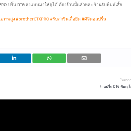
O ปริ้น DTG ส่งแบบมาให้ดูได้ ต้องร้านนี้แล้วหละ ร้านรับพิมพ์เสื้อ
ุณภาพสูง
#brotherGTXPRO
#รับสกรีนเสื้อยืด
#ดิจิตอลปริ้น
ใหม่กว่
ร้านปริ้น DTG พิษณุ