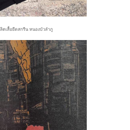
ิตเสื้อยืดสกรีน หนองบัวลำภู