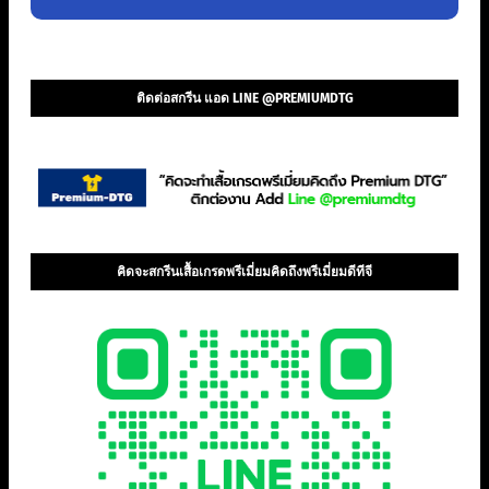
ติดต่อสกรีน แอด LINE @PREMIUMDTG
คิดจะสกรีนเสื้อเกรดพรีเมี่ยมคิดถึงพรีเมี่ยมดีทีจี