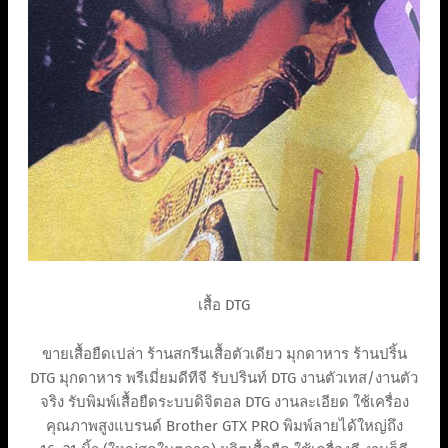
เสื้อ DTG
ขายเสื้อยืดเปล่า ร้านสกรีนเสื้อตัวเดียว มุกดาหาร ร้านปริ้น
DTG มุกดาหาร พรีเมี่ยมดีทีจี รับปรินท์ DTG งานตัวเทส/งานตัว
จริง รับพิมพ์เสื้อยืดระบบดิจิตอล DTG งานละเอียด ใช้เครื่อง
คุณภาพสูงแบรนด์ Brother GTX PRO พิมพ์ลายได้ใหญ่ถึง