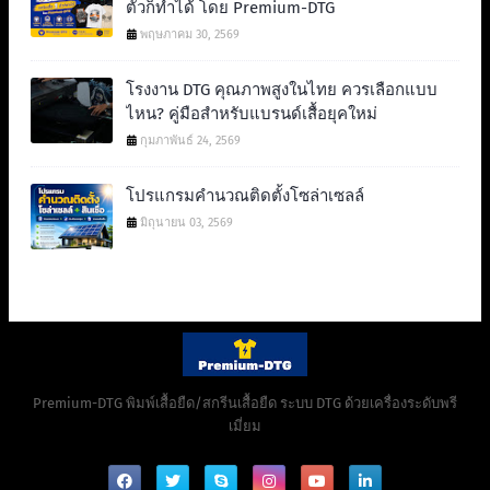
ตัวก็ทำได้ โดย Premium-DTG
พฤษภาคม 30, 2569
โรงงาน DTG คุณภาพสูงในไทย ควรเลือกแบบ
ไหน? คู่มือสำหรับแบรนด์เสื้อยุคใหม่
กุมภาพันธ์ 24, 2569
โปรแกรมคำนวณติดตั้งโซล่าเซลล์
มิถุนายน 03, 2569
Premium-DTG พิมพ์เสื้อยืด/สกรีนเสื้อยืด ระบบ DTG ด้วยเครื่องระดับพรี
เมี่ยม