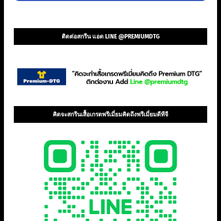
ติดต่อสกรีน แอด LINE @PREMIUMDTG
คิดจะสกรีนเสื้อเกรดพรีเมี่ยมคิดถึงพรีเมี่ยมดีทีจี