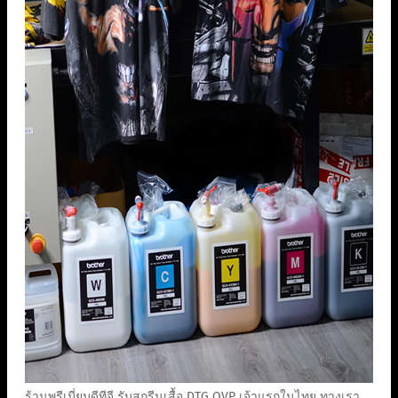
ร้านพรีเมี่ยมดีทีจี รับสกรีนเสื้อ DTG OVP เจ้าแรกในไทย ทางเรา