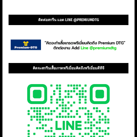
ติดต่อสกรีน แอด LINE @PREMIUMDTG
คิดจะสกรีนเสื้อเกรดพรีเมี่ยมคิดถึงพรีเมี่ยมดีทีจี