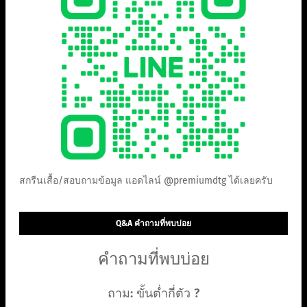
สกรีนเสื้อ/สอบถามข้อมูล แอดไลน์ @premiumdtg ได้เลยครับ
Q&A คำถามที่พบบ่อย
คำถามที่พบบ่อย
ถาม: ขั้นต่ำกี่ตัว ?