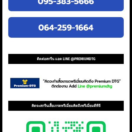
ติดต่อสกรีน แอด LINE @PREMIUMDTG
คิดจะสกรีนเสื้อเกรดพรีเมี่ยมคิดถึงพรีเมี่ยมดีทีจี