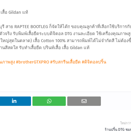
เสื้อ Gildan แท้
าจีนบุรี สาย RAPTEE BOOTLEG ก็จัดให้ได้!! ขอบคุณลูกค้าที่เลือกใช้บริการกั
ตัวจริง รับพิมพ์เสื้อยืดระบบดิจิตอล DTG งานละเอียด ใช้เครื่องคุณภาพสู
ใหญ่สุดในตลาด) เสื้อ Cotton 100% สามารถพิมพ์ได้ไม่จำกัดสี ไม่ต้องขึ
สีสดใส รับทำเสื้อยืด ปรินท์เสื้อ เสื้อ Gildan แท้
ุณภาพสูง
#brotherGTXPRO
#รับสกรีนเสื้อยืด
#ดิจิตอลปริ้น
ใหม่กว่
ร้านปริ้น DTG ชุ