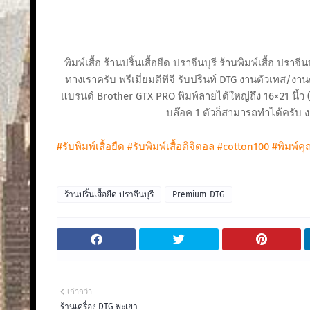
พิมพ์เสื้อ ร้านปริ้นเสื้อยืด ปราจีนบุรี ร้านพิมพ์เสื้อ ปร
ทางเราครับ พรีเมี่ยมดีทีจี รับปรินท์ DTG งานตัวเทส/งาน
แบรนด์ Brother GTX PRO พิมพ์ลายได้ใหญ่ถึง 16×21 นิ้ว (
บล๊อค 1 ตัวก็สามารถทำได้ครับ งาน
#รับพิมพ์เสื้อยืด
#รับพิมพ์เสื้อดิจิตอล
#cotton100
#พิมพ์ค
ร้านปริ้นเสื้อยืด ปราจีนบุรี
Premium-DTG
เก่ากว่า
ร้านเครื่อง DTG พะเยา