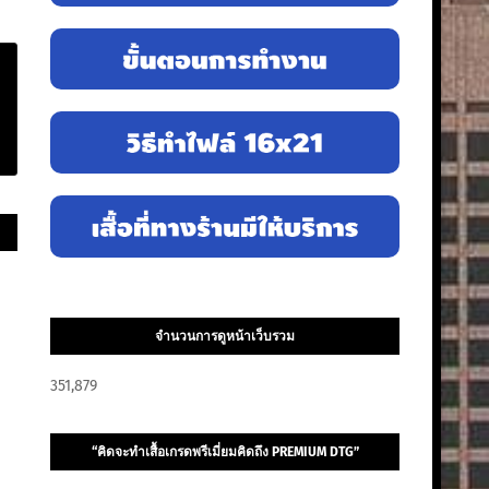
จำนวนการดูหน้าเว็บรวม
351,879
“คิดจะทำเสื้อเกรดพรีเมี่ยมคิดถึง PREMIUM DTG”