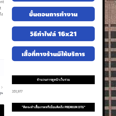
nt​
t
ึง
จำนวนการดูหน้าเว็บรวม
า
351,977
พูน
“คิดจะทำเสื้อเกรดพรีเมี่ยมคิดถึง PREMIUM DTG”