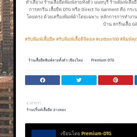
ทำเสื้อวง ร้านเสื้อยืดพิมพ์ลายทั้งตัว นนทบุรี ร้านพิมพ์เส
การสกรีน เสื้อยืด DTG หรือ Direct To Garment คือ กระ
โดยตรง ด้วยเครื่องพิมพ์ผ้าโดยเฉพาะ หลักการการทำงาน น
บ้าน สกรีนเสื้อ Gi
#รับพิมพ์เสื้อยืด
#รับพิมพ์เสื้อดิจิตอล
#cotton100
#พิมพ์ค
ร้านเสื้อยืดพิมพ์ลายทั้งตัว เชียงใหม่
Premium-DTG
เก่ากว่า
ร้านปริ้นท์เสื้อยืด อ่างทอง
เขียนโดย
Premium-DTG