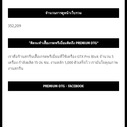
จำนวนการดูหน้าเว็บรวม
352,209
“คิดจะทำเสื้อเกรดพรีเมี่ยมคิดถึง PREMIUM DTG”
เราคือร้านสกรีนเสื้อเกรดพรีเมี่ยมที่ใช้เครื่อง GTX Pro Bluk จำนวน 5
เครื่อง กำลังผลิต 15-24 ชม. งานหลัก 1,000 ตัวเสร็จไว เรามั่นใจคุณภาพ
งานสกรีน
PREMIUM-DTG - FACEBOOK