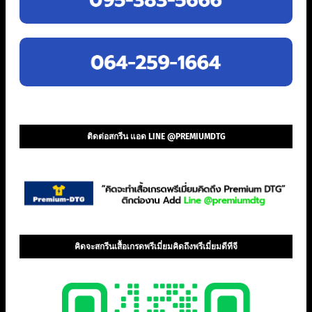
ติดต่อสกรีน แอด LINE @PREMIUMDTG
คิดจะสกรีนเสื้อเกรดพรีเมี่ยมคิดถึงพรีเมี่ยมดีทีจี