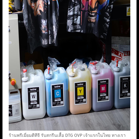
ร้านพรีเมี่ยมดีทีจี รับสกรีนเสื้อ DTG OVP เจ้าแรกในไทย ทางเรา