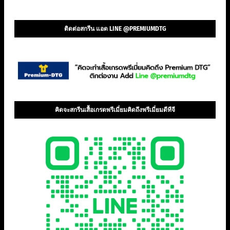
ติดต่อสกรีน แอด LINE @PREMIUMDTG
คิดจะสกรีนเสื้อเกรดพรีเมี่ยมคิดถึงพรีเมี่ยมดีทีจี