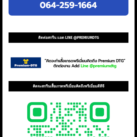
ติดต่อสกรีน แอด LINE @PREMIUMDTG
คิดจะสกรีนเสื้อเกรดพรีเมี่ยมคิดถึงพรีเมี่ยมดีทีจี