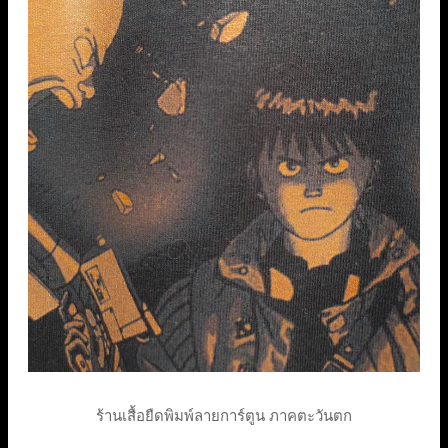
ร้านเสื้อยืดพิมพ์ลายการ์ตูน ภาคตะวันตก