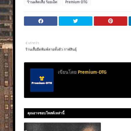
ร้านผลิตเสื้อ ร้อยเอ็ด
Premium-DTG
เก่ากว่า
ร้านเสื้อยืดพิมพ์ลายทั้งตัว กาฬสินธุ์
เขียนโดย
Premium-DTG
คุณอาจชอบโพสต์เหล่านี้